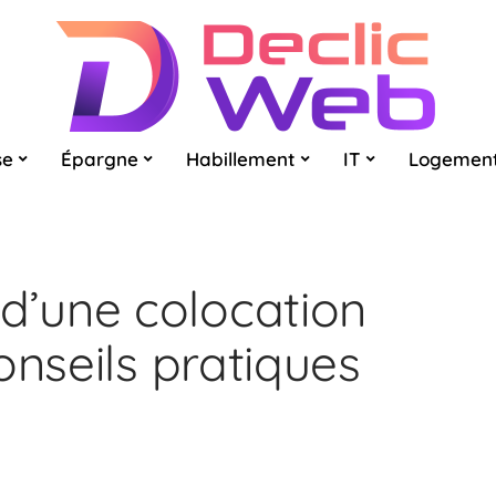
se
Épargne
Habillement
IT
Logemen
’une colocation
onseils pratiques