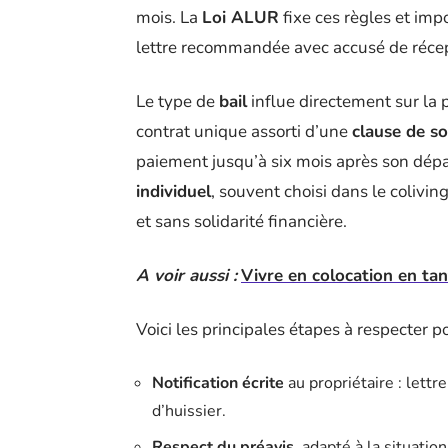
mois. La
Loi ALUR
fixe ces règles et imp
lettre recommandée avec accusé de récep
Le type de
bail
influe directement sur la 
contrat unique assorti d’une
clause de so
paiement jusqu’à six mois après son dépar
individuel
, souvent choisi dans le colivi
et sans solidarité financière.
A voir aussi :
Vivre en colocation en tan
Voici les principales étapes à respecter po
Notification écrite
au propriétaire : lett
d’huissier.
Respect du préavis
, adapté à la situatio